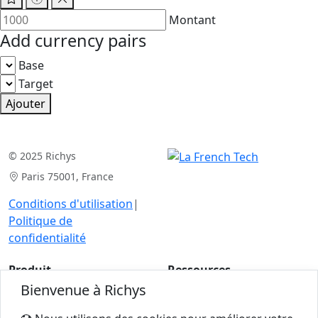
Montant
Add currency pairs
Base
Target
Ajouter
© 2025 Richys
Paris 75001, France
Conditions d'utilisation
|
Politique de
confidentialité
Produit
Ressources
Bienvenue à Richys
Analyse de cas
Articles
Pour les experts
Calculatrices