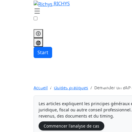
RICHYS
Start
Demander un BRP
Accueil
Guides pratiques
Demander un BRP (
Les articles expliquent les principes généraux 
juridique, fiscal ou autre conseil professionnel
revenus, des documents et du timing.
Commencer l'analyse de cas