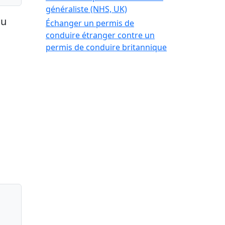
généraliste (NHS, UK)
au
Échanger un permis de
conduire étranger contre un
permis de conduire britannique