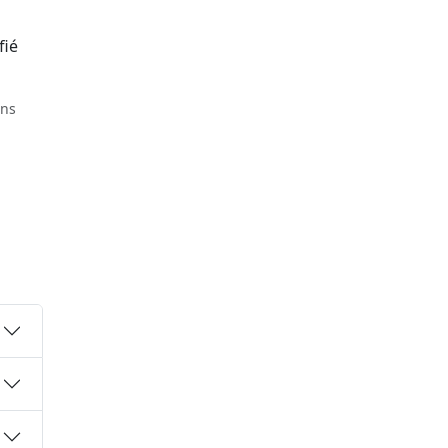
fié
ons