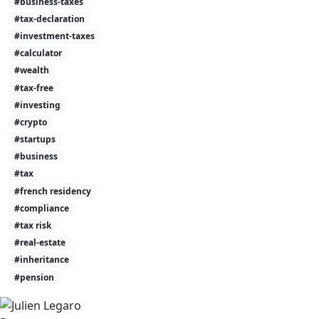
#business-taxes
#tax-declaration
#investment-taxes
#calculator
#wealth
#tax-free
#investing
#crypto
#startups
#business
#tax
#french residency
#compliance
#tax risk
#real-estate
#inheritance
#pension