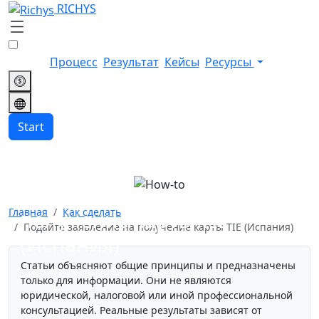
RICHYS
Процесс
Результат
Кейсы
Ресурсы
Start
Подайте заявление на
Главная
Как сделать
получение карты TIE
Подайте заявление на получение карты TIE (Испания)
(Испания)
Статьи объясняют общие принципы и предназначены
только для информации. Они не являются
юридической, налоговой или иной профессиональной
консультацией. Реальные результаты зависят от