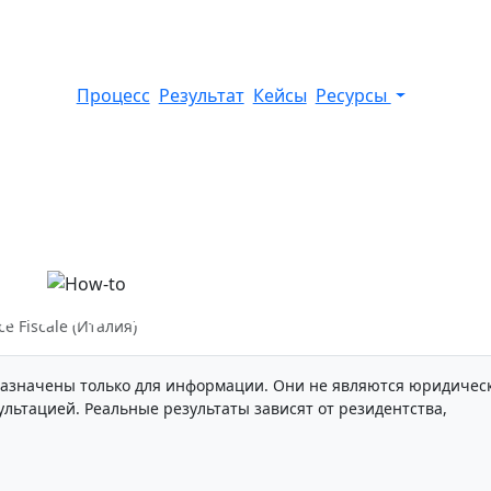
Процесс
Результат
Кейсы
Ресурсы
 Codice Fiscale (Италия
e Fiscale (Италия)
азначены только для информации. Они не являются юридичес
льтацией. Реальные результаты зависят от резидентства,