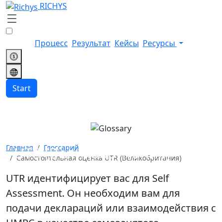
RICHYS
Процесс
Результат
Кейсы
Ресурсы
Start
Самостоятельная оценка
Главная
Глоссарий
UTR (Великобритания)
Самостоятельная оценка UTR (Великобритания)
UTR идентифицирует вас для Self
Assessment. Он необходим вам для
подачи деклараций или взаимодействия с