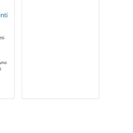
nti
esi
cuno
i