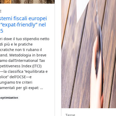
e
istemi fiscali europei
 “expat‑friendly” nel
25
ri dove il tuo stipendio netto
di più e le pratiche
cratiche non ti rubano il
end. Metodologia in breve
iamo dall’International Tax
etitiveness Index (ITCI)
—la classifica “equilibrata e
lice” dell’OCSE—e
ungiamo tre criteri
amentali per gli expat: …
-optimization
Tasse