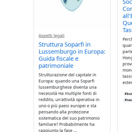
Soc
Con
all
Que
Tas
Aspetti legali
Perc
Struttura Soparfi in
quan
Lussemburgo in Europa:
part
Guida fiscale e
Hong
prov
patrimoniale
mond
Strutturazione del capitale in
tass
Europa: quando una Soparfi
este
lussemburghese diventa una
necessità Ha multiple fonti di
#bus
reddito, un'attività operativa in
#tax
uno o più paesi europei e sta
pensando alla protezione
sistematica del suo patrimonio
familiare? Probabilmente ha
raggiunto la fase …