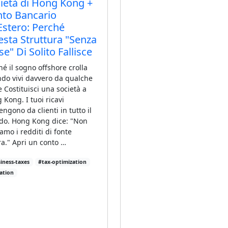
ietà di Hong Kong +
to Bancario
'Estero: Perché
sta Struttura "Senza
se" Di Solito Fallisce
hé il sogno offshore crolla
do vivi davvero da qualche
e Costituisci una società a
 Kong. I tuoi ricavi
engono da clienti in tutto il
o. Hong Kong dice: "Non
iamo i redditi di fonte
ra." Apri un conto …
iness-taxes
#tax-optimization
ation