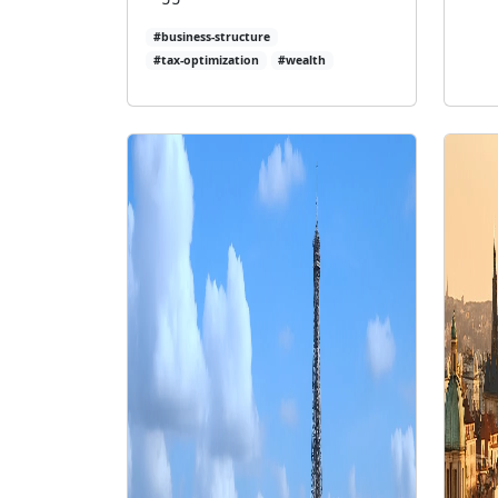
#business-structure
#tax-optimization
#wealth