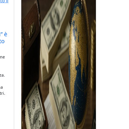
” è
to
one
za.
na
ri.