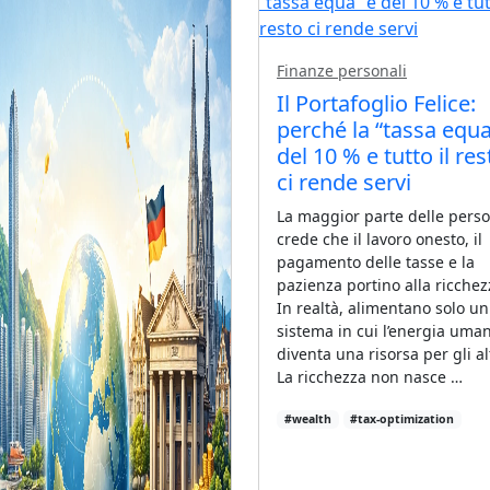
Finanze personali
Il Portafoglio Felice:
perché la “tassa equa
del 10 % e tutto il res
ci rende servi
La maggior parte delle pers
crede che il lavoro onesto, il
pagamento delle tasse e la
pazienza portino alla ricchez
In realtà, alimentano solo un
sistema in cui l’energia uma
diventa una risorsa per gli alt
La ricchezza non nasce …
#wealth
#tax-optimization