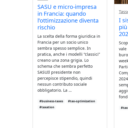
SASU e micro-impresa
Tass
in Francia: quando
I s
l’ottimizzazione diventa
più
rischio
20
La scelta della forma giuridica in
Francia per un socio unico
Scop
sembra spesso semplice. In
vale 
pratica, anche i modelli “classici”
buro
creano una zona grigia. Lo
week
schema che sembra perfetto
Part
SASUIl presidente non
Comp
percepisce stipendio, quindi
2024
nessun contributo sociale
semp
obbligatorio. La …
aggi
fond
#business-taxes
#tax-optimization
#taxation
#tax