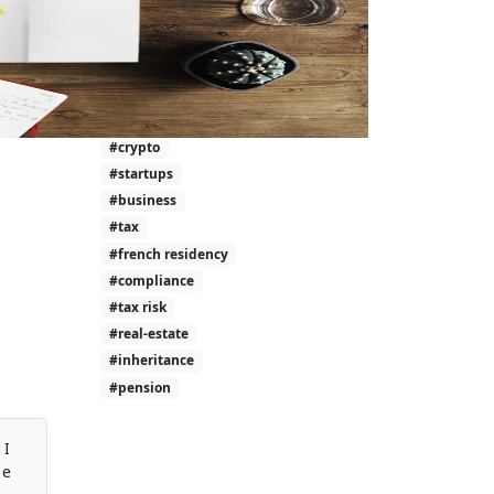
#investment-taxes
#calculator
#wealth
#tax-free
#investing
#crypto
#startups
#business
#tax
#french residency
#compliance
#tax risk
#real-estate
#inheritance
#pension
 I
 e