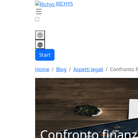
RICHYS
Start
Home
Blog
Aspetti legali
Confronto fi
Confronto finanzi