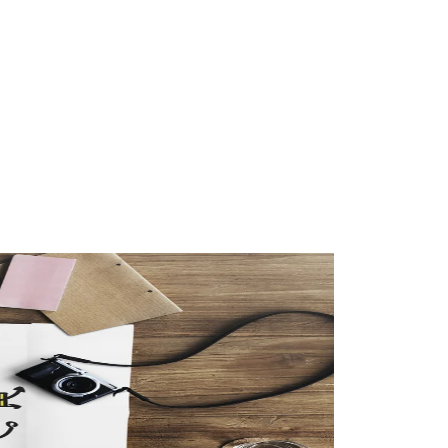
#taxation
#real-estate-investment
#tax-optimization
#business-structure
#start-business
#financial-planning
#business-taxes
#tax-declaration