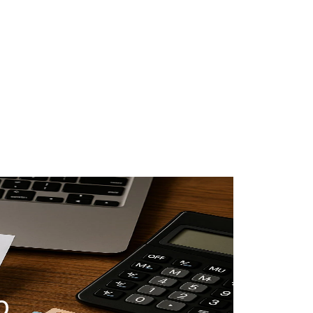
#taxation
#real-estate-investment
#tax-optimization
#business-structure
#start-business
#financial-planning
#business-taxes
o
#tax-declaration