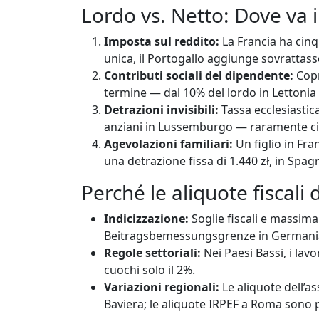
Lordo vs. Netto: Dove va 
Imposta sul reddito:
La Francia ha cinq
unica, il Portogallo aggiunge sovrattass
Contributi sociali del dipendente:
Copr
termine — dal 10% del lordo in Lettonia a
Detrazioni invisibili:
Tassa ecclesiastica
anziani in Lussemburgo — raramente citati
Agevolazioni familiari:
Un figlio in Fran
una detrazione fissa di 1.440 zł, in Spa
Perché le aliquote fiscali
Indicizzazione:
Soglie fiscali e massimal
Beitragsbemessungsgrenze in Germania
Regole settoriali:
Nei Paesi Bassi, i lav
cuochi solo il 2%.
Variazioni regionali:
Le aliquote dell’as
Baviera; le aliquote IRPEF a Roma sono p