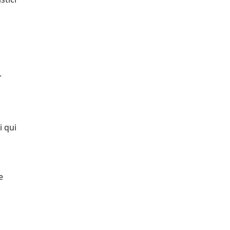
.
i qui
e