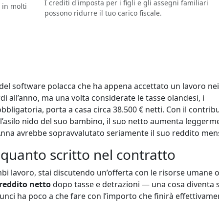
I crediti d'imposta per i figli e gli assegni familiari
 in molti
possono ridurre il tuo carico fiscale.
el software polacca che ha appena accettato un lavoro nei
rdi all’anno, ma una volta considerate le tasse olandesi, i
obbligatoria, porta a casa circa 38.500 € netti. Con il contrib
 l’asilo nido del suo bambino, il suo netto aumenta leggerm
na avrebbe sopravvalutato seriamente il suo reddito mens
uanto scritto nel contratto
ambi lavoro, stai discutendo un’offerta con le risorse umane 
reddito netto
dopo tasse e detrazioni — una cosa diventa 
unci ha poco a che fare con l’importo che finirà effettivame