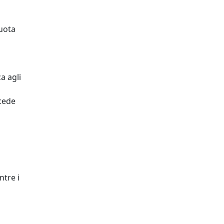
quota
a agli
ncede
ntre i