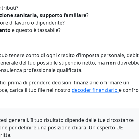
ntributi?
zione sanitaria, supporto familiare
?
tore di lavoro o dipendente?
mento
e questo è tassabile?
ò tenere conto di ogni credito d’imposta personale, debit
 generale del tuo possibile stipendio netto, ma
non
dovrebb
a consulenza professionale qualificata.
tici prima di prendere decisioni finanziarie o firmare un
e, carica il tuo file nel nostro
decoder finanziario
e confron
otesi generali. Il tuo risultato dipende dalle tue circostanze
zione per definire una posizione chiara. Un esperto UE
ritta.