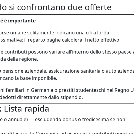
 si confrontano due offerte
é è importante
sorse umane solitamente indicano una cifra lorda
simativa; il reparto paghe calcolerà il netto effettivo.
 e contributi possono variare all’interno dello stesso paese 
da della regione.
 pensione aziendale, assicurazione sanitaria o auto aziend
enzano la base imponibile.
ni familiari in Germania o prestiti studenteschi nel Regno U
dedotti direttamente dallo stipendio.
 Lista rapida
e o annuale) — escludendo bonus o tredicesima se non
ore di lavoro. In Germania, ad esempio, i contributi pensioni