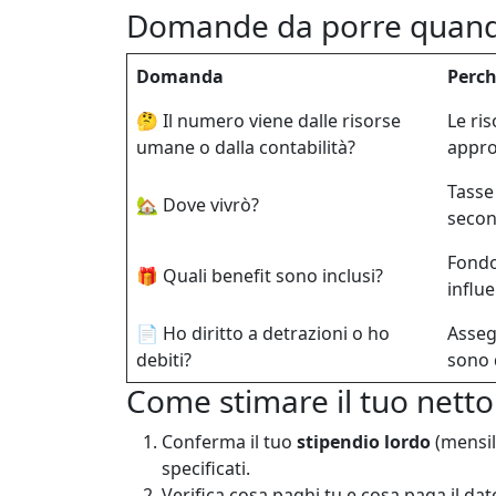
Domande da porre quando
Domanda
Perch
🤔 Il numero viene dalle risorse
Le ri
umane o dalla contabilità?
appros
Tasse
🏡 Dove vivrò?
secon
Fondo
🎁 Quali benefit sono inclusi?
influ
📄 Ho diritto a detrazioni o ho
Asseg
debiti?
sono 
Come stimare il tuo netto:
Conferma il tuo
stipendio lordo
(mensil
specificati.
Verifica cosa paghi tu e cosa paga il dat