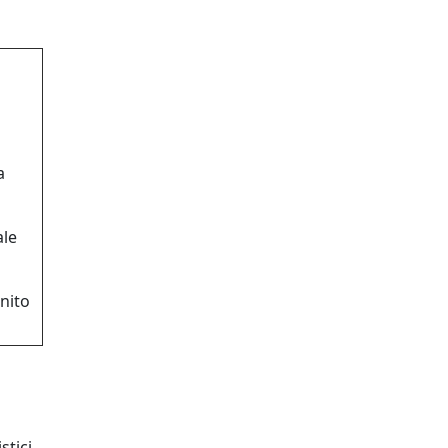
a
ale
nito
stici