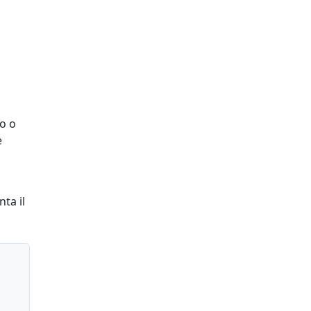
o o
e
ta il