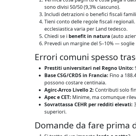
sono divisi 50/50 (9,3% ciascuno).
Includi detrazioni o benefici fiscali famili
Tieni conto delle regole fiscali regional
ecclesiastica varia per Land tedesco.
Chiedi se i
benefit in natura
(auto azien
Prevedi un margine del 5–10% — soglie
Errori comuni spesso tras
Prestiti universitari nel Regno Unito:
9
Base CSG/CRDS in Francia:
Fino a 188.4
possono costare centinaia.
Agirc-Arrco Livello 2:
Contributi solo fi
Apec e CET:
Minime, ma comunque rilevan
Sovrattassa CEHR per redditi elevati:
3
superiori.
Domande da fare prima di