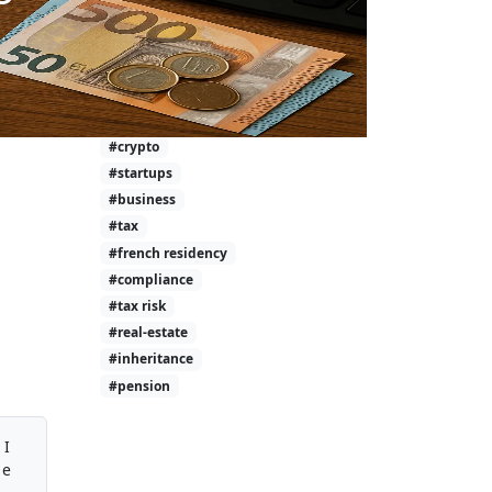
#investment-taxes
#calculator
#wealth
#tax-free
#investing
#crypto
#startups
#business
#tax
#french residency
#compliance
#tax risk
#real-estate
#inheritance
#pension
 I
 e