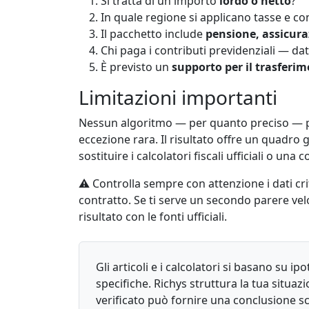
Si tratta di un importo
lordo o netto
?
In quale regione si applicano tasse e co
Il pacchetto include
pensione, assicura
Chi paga i contributi previdenziali — da
È previsto un
supporto per il trasferi
Limitazioni importanti
Nessun algoritmo — per quanto preciso — pu
eccezione rara. Il risultato offre un quadro
sostituire i calcolatori fiscali ufficiali o un
⚠️ Controlla sempre con attenzione i dati cri
contratto. Se ti serve un secondo parere veloc
risultato con le fonti ufficiali.
Gli articoli e i calcolatori si basano su ip
specifiche. Richys struttura la tua situa
verificato può fornire una conclusione sc