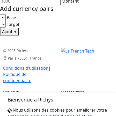
Montant
Add currency pairs
Base
Target
Ajouter
© 2025 Richys
Paris 75001, France
Conditions d'utilisation
|
Politique de
confidentialité
Produit
Ressources
Bienvenue à Richys
Analyse de cas
Articles
Pour les experts
Calculatrices
Nous utilisons des cookies pour améliorer votre