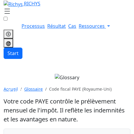
RICHYS
Processus
Résultat
Cas
Ressources
Start
Code fiscal PAYE (Royaume-
Accueil
Glossaire
Code fiscal PAYE (Royaume-Uni)
Uni)
Votre code PAYE contrôle le prélèvement
mensuel de l'impôt. Il reflète les indemnités
et les avantages en nature.