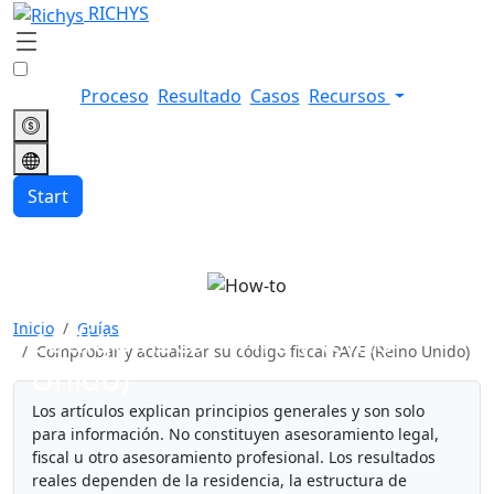
RICHYS
Proceso
Resultado
Casos
Recursos
Start
Comprobar y actualizar su
Inicio
Guías
código fiscal PAYE (Reino
Comprobar y actualizar su código fiscal PAYE (Reino Unido)
Unido)
Los artículos explican principios generales y son solo
para información. No constituyen asesoramiento legal,
fiscal u otro asesoramiento profesional. Los resultados
reales dependen de la residencia, la estructura de