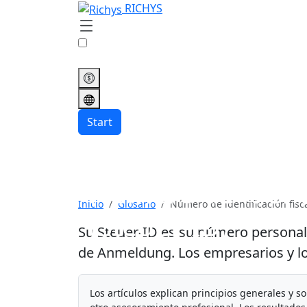
RICHYS
Start
Número de identi
Inicio
Glosario
Número de identificación fisc
(Steuer-ID)
Su Steuer-ID es su número personal 
de Anmeldung. Los empresarios y lo
Los artículos explican principios generales y s