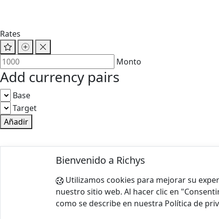
Rates
Monto
Add currency pairs
Base
Target
Añadir
© 2025 Richys
Bienvenido a Richys
Paris 75001, France
Utilizamos cookies para mejorar su experi
Condiciones de uso
|
Política de privacidad
nuestro sitio web. Al hacer clic en "Consenti
como se describe en nuestra Política de pri