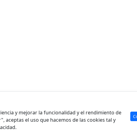
Producto
Re
Análisis de casos
Art
encia y mejorar la funcionalidad y el rendimiento de
C
Para expertos
Cal
r", aceptas el uso que hacemos de las cookies tal y
vacidad.