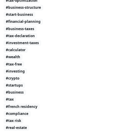
#tax-optimization
#business-structure
#start-business
#financial-planning
#business-taxes
#tax-declaration
#investment-taxes
#calculator
#wealth
#tax-free
#investing
#crypto
#startups
#business
#tax
#french residency
#compliance
#tax risk
#real-estate