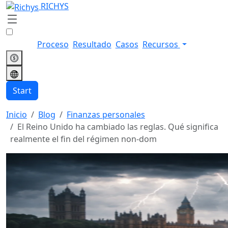
RICHYS
Proceso
Resultado
Casos
Recursos
Start
Inicio
Blog
Finanzas personales
El Reino Unido ha cambiado las reglas. Qué significa
realmente el fin del régimen non-dom