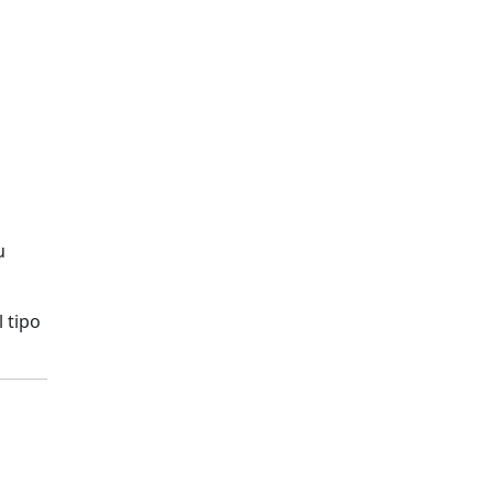
u
l tipo