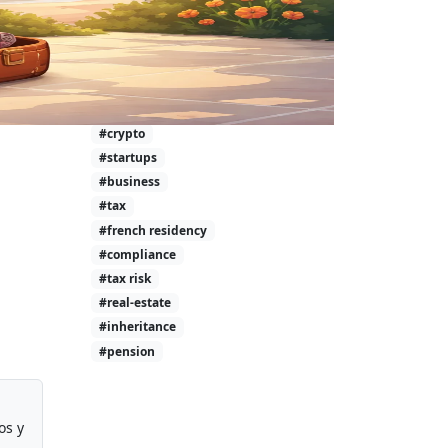
#investment-taxes
#calculator
#wealth
#tax-free
#investing
#crypto
#startups
#business
#tax
#french residency
#compliance
#tax risk
#real-estate
#inheritance
#pension
os y