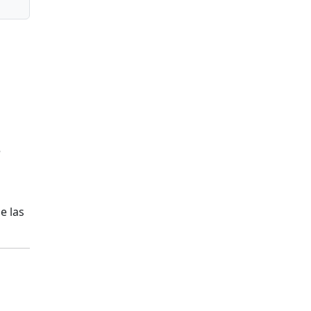
e
e las