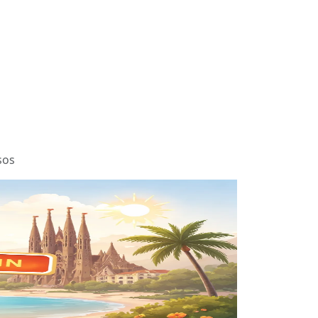
sos
#taxation
#real-estate-investment
#tax-optimization
#business-structure
#start-business
#financial-planning
#business-taxes
#tax-declaration