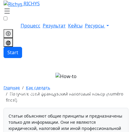
RICHYS
Процесс
Результат
Кейсы
Ресурсы
Start
Получите свой
Главная
Как сделать
французский налоговый
Получите свой французский налоговый номер (numéro
номер (numéro fiscal)
fiscal)
Статьи объясняют общие принципы и предназначены
только для информации. Они не являются
юридической, налоговой или иной профессиональной