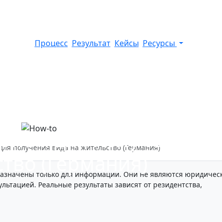
Процесс
Результат
Кейсы
Ресурсы
прием для получения
для получения вида на жительство (Германия)
ство (Германия)
азначены только для информации. Они не являются юридичес
льтацией. Реальные результаты зависят от резидентства,