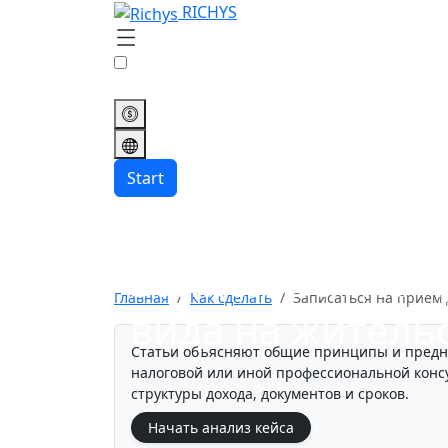
RICHYS
Start
Записаться на 
Главная
Как сделать
Записаться на прием 
вида на житель
Статьи объясняют общие принципы и предн
налоговой или иной профессиональной консу
структуры дохода, документов и сроков.
Начать анализ кейса