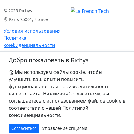
© 2025 Richys
Paris 75001, France
Условия использования
|
Политика
конфиденциальности
Продукт
Ресурсы
Добро пожаловать в Richys
Анализ кейса
Статьи
Мы используем файлы cookie, чтобы
Для экспертов
Калькуляторы
улучшить ваш опыт и повысить
функциональность и производительность
нашего сайта. Нажимая «Согласиться», вы
Компания
соглашаетесь с использованием файлов cookie в
О нас
соответствии с нашей Политикой
конфиденциальности.
Контакты
Согласиться
Управление опциями