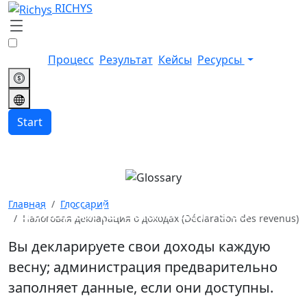
RICHYS
Процесс
Результат
Кейсы
Ресурсы
Start
Налоговая декларация о
Главная
Глоссарий
доходах (Déclaration des
Налоговая декларация о доходах (Déclaration des revenus)
revenus)
Вы декларируете свои доходы каждую
весну; администрация предварительно
заполняет данные, если они доступны.