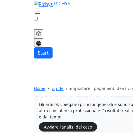
RICHYS
Start
Impostare i paga
Home
Guide
Impostare i pagamenti della Co
(Regno Unito)
Gli articoli spiegano principi generali e sono s
altra consulenza professionale. I risultati real
e dai tempi.
Avviare l'analisi del caso