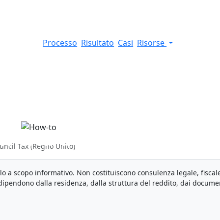
Processo
Risultato
Casi
Risorse
menti della Council Tax
uncil Tax (Regno Unito)
olo a scopo informativo. Non costituiscono consulenza legale, fiscal
i dipendono dalla residenza, dalla struttura del reddito, dai docume