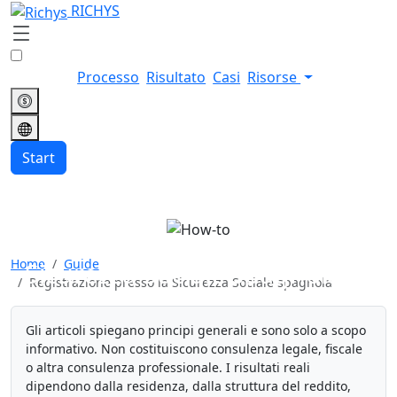
RICHYS
Processo
Risultato
Casi
Risorse
Start
Registrazione presso la
Home
Guide
Sicurezza Sociale spagnola
Registrazione presso la Sicurezza Sociale spagnola
Gli articoli spiegano principi generali e sono solo a scopo
informativo. Non costituiscono consulenza legale, fiscale
o altra consulenza professionale. I risultati reali
dipendono dalla residenza, dalla struttura del reddito,