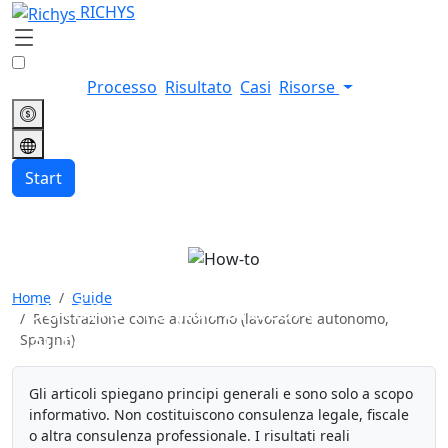
RICHYS
Processo
Risultato
Casi
Risorse
Start
Registrazione come
Home
Guide
autónomo (lavoratore
Registrazione come autónomo (lavoratore autonomo,
autonomo, Spagna)
Spagna)
Gli articoli spiegano principi generali e sono solo a scopo
informativo. Non costituiscono consulenza legale, fiscale
o altra consulenza professionale. I risultati reali