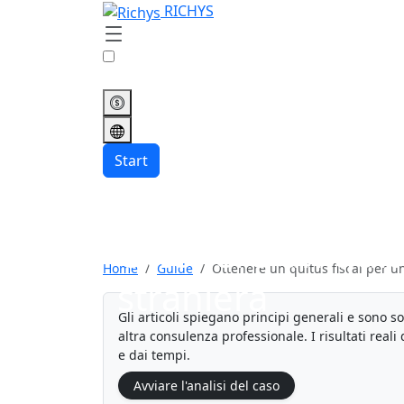
RICHYS
Start
Ottenere un quitu
Home
Guide
Ottenere un quitus fiscal per u
straniera
Gli articoli spiegano principi generali e sono s
altra consulenza professionale. I risultati real
e dai tempi.
Avviare l'analisi del caso