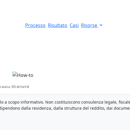
Processo
Risultato
Casi
Risorse
s fiscal per un'auto
n'auto straniera
olo a scopo informativo. Non costituiscono consulenza legale, fiscal
i dipendono dalla residenza, dalla struttura del reddito, dai docume