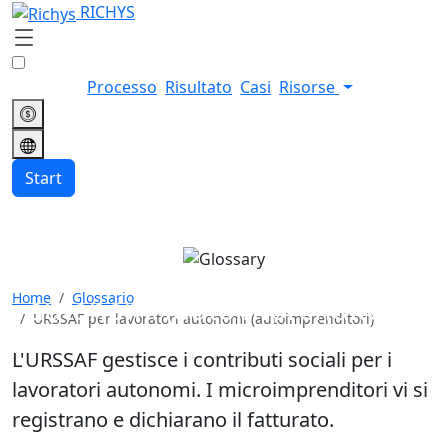
RICHYS
Processo
Risultato
Casi
Risorse
Start
URSSAF per lavoratori
Home
Glossario
autonomi (autoimprenditori)
URSSAF per lavoratori autonomi (autoimprenditori)
L'URSSAF gestisce i contributi sociali per i
lavoratori autonomi. I microimprenditori vi si
registrano e dichiarano il fatturato.