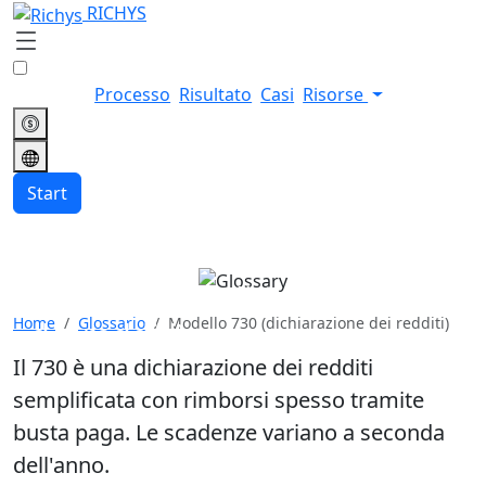
RICHYS
Processo
Risultato
Casi
Risorse
Start
Modello 730 (dichiarazione
Home
Glossario
Modello 730 (dichiarazione dei redditi)
dei redditi)
Il 730 è una dichiarazione dei redditi
semplificata con rimborsi spesso tramite
busta paga. Le scadenze variano a seconda
dell'anno.