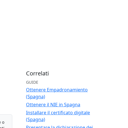
Correlati
GUIDE
Ottenere Empadronamiento
(Spagna)
Ottenere il NIE in Spagna
Installare il certificato digitale
(Spagna)
e o
Presentare la dichiarazione dei