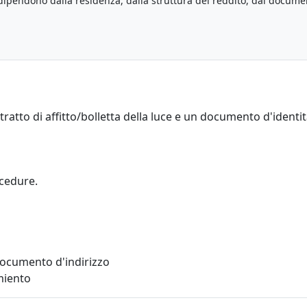
i dipendono dalla residenza, dalla struttura del reddito, dai docume
ratto di affitto/bolletta della luce e un documento d'identit
ocedure.
documento d'indirizzo
miento