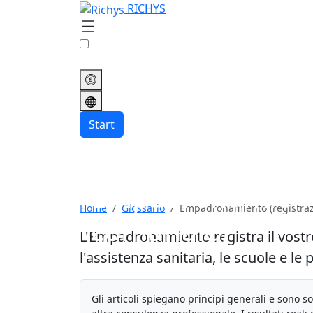
RICHYS
Start
Empadronamiento
Home
Glossario
Empadronamiento (registra
comunale)
L'Empadronamiento registra il vostro
l'assistenza sanitaria, le scuole e le 
Gli articoli spiegano principi generali e sono s