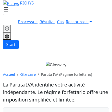
RICHYS
Processus
Résultat
Cas
Ressources
Start
Partita IVA (Regime
Accueil
Glossaire
Partita IVA (Regime forfettario)
forfettario)
La Partita IVA identifie votre activité
indépendante. Le régime forfettario offre une
imposition simplifiée et limitée.