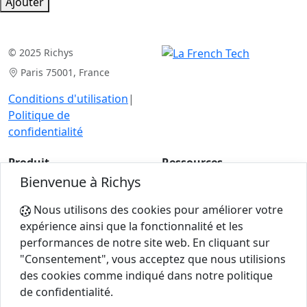
Ajouter
© 2025 Richys
Paris 75001, France
Conditions d'utilisation
|
Politique de
confidentialité
Produit
Ressources
Bienvenue à Richys
Analyse de cas
Articles
Pour les experts
Calculatrices
Nous utilisons des cookies pour améliorer votre
expérience ainsi que la fonctionnalité et les
performances de notre site web. En cliquant sur
Entreprise
"Consentement", vous acceptez que nous utilisions
A propos de
des cookies comme indiqué dans notre politique
de confidentialité.
Contacts