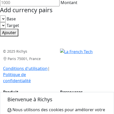
Montant
Add currency pairs
Base
Target
Ajouter
© 2025 Richys
Paris 75001, France
Conditions d'utilisation
|
Politique de
confidentialité
Produit
Ressources
Bienvenue à Richys
Analyse de cas
Articles
Pour les experts
Calculatrices
Nous utilisons des cookies pour améliorer votre