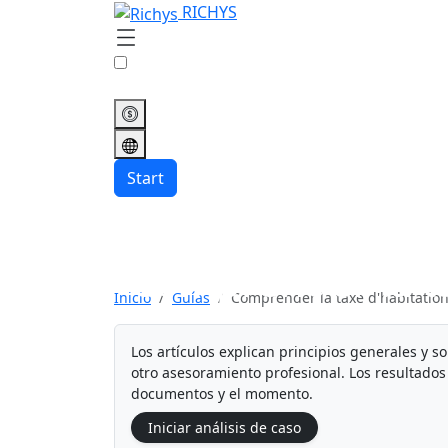
RICHYS
Start
Comprender la ta
Inicio
Guías
Comprender la taxe d'habitatio
Los artículos explican principios generales y s
otro asesoramiento profesional. Los resultados 
documentos y el momento.
Iniciar análisis de caso