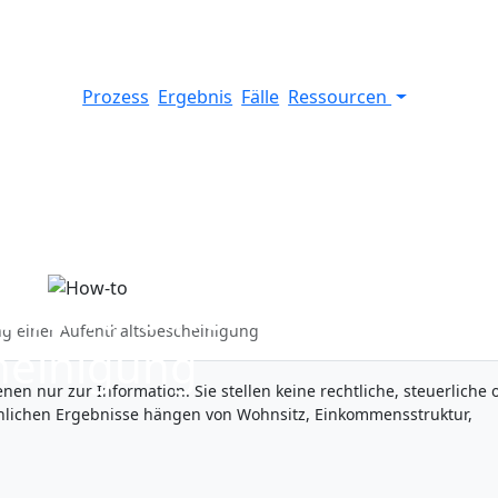
Prozess
Ergebnis
Fälle
Ressourcen
ellung einer
ng einer Aufenthaltsbescheinigung
heinigung
nen nur zur Information. Sie stellen keine rechtliche, steuerliche 
ächlichen Ergebnisse hängen von Wohnsitz, Einkommensstruktur,