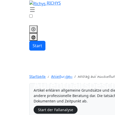
RICHYS
Start
Antrag auf Ausst
Startseite
Anleitungen
Antrag auf Ausstellu
Aufenthaltsbesc
Artikel erklären allgemeine Grundsätze und die
andere professionelle Beratung dar. Die tats
Dokumenten und Zeitpunkt ab.
Start der Fallanalyse