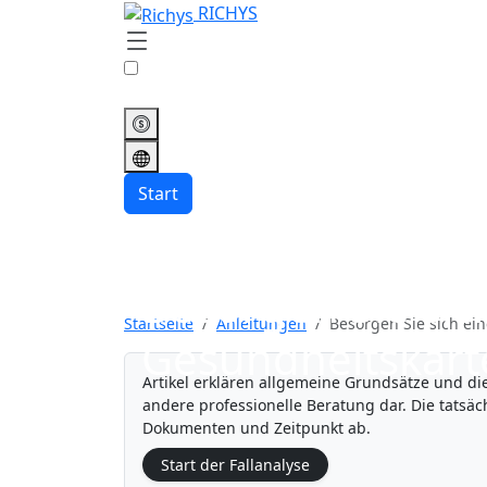
RICHYS
Start
Besorgen Sie sic
Startseite
Anleitungen
Besorgen Sie sich ein
Gesundheitskarte 
Artikel erklären allgemeine Grundsätze und die
andere professionelle Beratung dar. Die tats
Dokumenten und Zeitpunkt ab.
Start der Fallanalyse