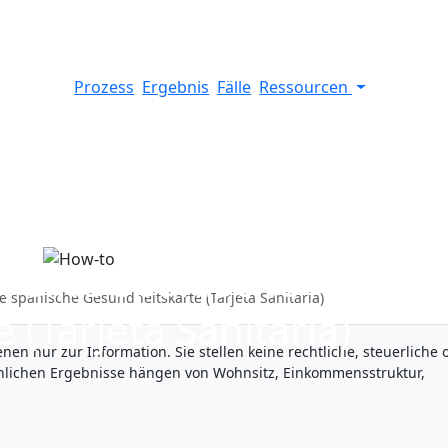
Prozess
Ergebnis
Fälle
Ressourcen
h eine spanische
e spanische Gesundheitskarte (Tarjeta Sanitaria)
(Tarjeta Sanitaria)
nen nur zur Information. Sie stellen keine rechtliche, steuerliche 
ächlichen Ergebnisse hängen von Wohnsitz, Einkommensstruktur,