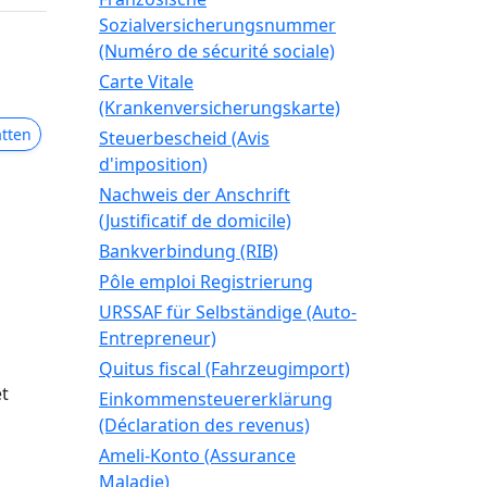
Sozialversicherungsnummer
(Numéro de sécurité sociale)
Carte Vitale
(Krankenversicherungskarte)
atten
Steuerbescheid (Avis
d'imposition)
Nachweis der Anschrift
(Justificatif de domicile)
Bankverbindung (RIB)
Pôle emploi Registrierung
URSSAF für Selbständige (Auto-
Entrepreneur)
Quitus fiscal (Fahrzeugimport)
et
Einkommensteuererklärung
(Déclaration des revenus)
Ameli-Konto (Assurance
Maladie)