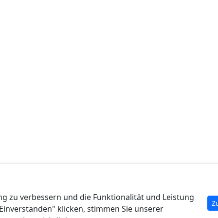
Produkt
Re
Fallanalyse
Art
g zu verbessern und die Funktionalität und Leistung
Für Experten
Ta
Z
"Einverstanden" klicken, stimmen Sie unserer