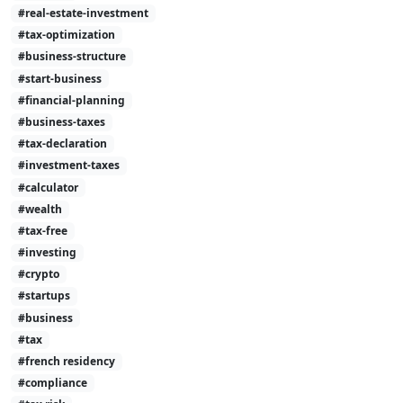
#real-estate-investment
#tax-optimization
#business-structure
#start-business
#financial-planning
#business-taxes
#tax-declaration
#investment-taxes
#calculator
#wealth
#tax-free
#investing
#crypto
#startups
#business
#tax
#french residency
#compliance