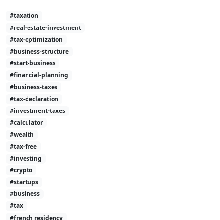
#taxation
#real-estate-investment
#tax-optimization
#business-structure
#start-business
#financial-planning
#business-taxes
#tax-declaration
#investment-taxes
#calculator
#wealth
#tax-free
#investing
#crypto
#startups
#business
#tax
#french residency