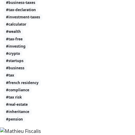
#business-taxes
#tax-declaration
#investment-taxes
#calculator
#wealth
#tax-free
#investing
#crypto
#startups
#business
#tax
#french residency
#compliance
#tax risk
#real-estate
#inheritance
#pension