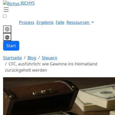
RICHYS
Prozess
Ergebnis
Fälle
Ressourcen
Start
Startseite
Blog
Steuern
CFC, ausführlich: wie Gewinne ins Heimatland
zurückgeholt werden