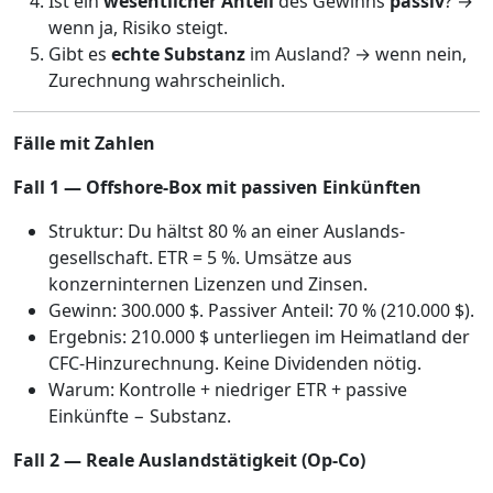
Ist ein
wesentlicher Anteil
des Gewinns
passiv
? →
wenn ja, Risiko steigt.
Gibt es
echte Substanz
im Ausland? → wenn nein,
Zurechnung wahrscheinlich.
Fälle mit Zahlen
Fall 1 — Offshore-Box mit passiven Einkünften
Struktur: Du hältst 80 % an einer Auslands­
gesellschaft. ETR = 5 %. Umsätze aus
konzerninternen Lizenzen und Zinsen.
Gewinn: 300.000 $. Passiver Anteil: 70 % (210.000 $).
Ergebnis: 210.000 $ unterliegen im Heimatland der
CFC-Hinzurechnung. Keine Dividenden nötig.
Warum: Kontrolle + niedriger ETR + passive
Einkünfte − Substanz.
Fall 2 — Reale Auslandstätigkeit (Op-Co)